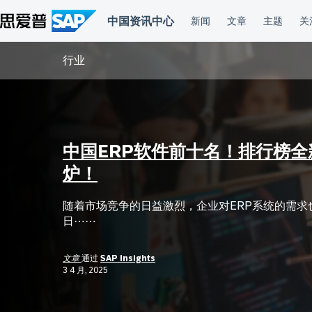
跳
到
内
容
行业
中国ERP软件前十名！排行榜全
炉！
随着市场竞争的日益激烈，企业对ERP系统的需求
日⋯⋯
文章
通过
SAP Insights
3 4 月, 2025