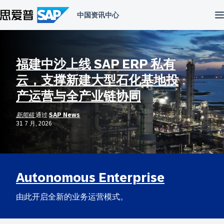
跳
到
内
容
福建中沙上线 SAP ERP 私有
云，支撑新建大型石化基地投
产运营与全产业链协同
新闻稿
通过
SAP News
31 7 月, 2026
Autonomous Enterprise
由此开启全新的业务运营模式。