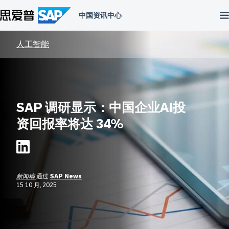
跳
到
内
容
人工智能
SAP 调研显示：中国企业AI投
资回报率将达 34%
新闻稿
通过
SAP News
15 10 月, 2025