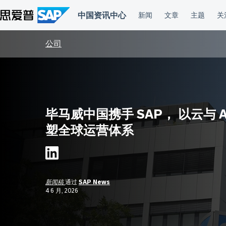
跳
到
内
容
公司
毕马威中国携手 SAP， 以云与 A
塑全球运营体系
新闻稿
通过
SAP News
4 6 月, 2026