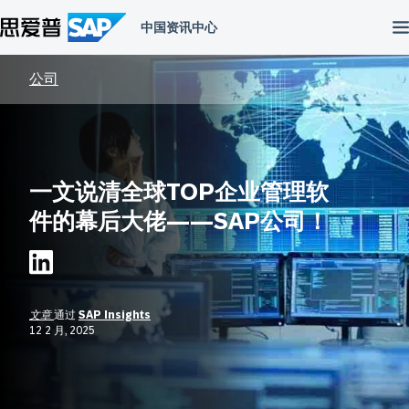
跳
到
内
容
公司
一文说清全球TOP企业管理软
件的幕后大佬——SAP公司！
文章
通过
SAP Insights
12 2 月, 2025