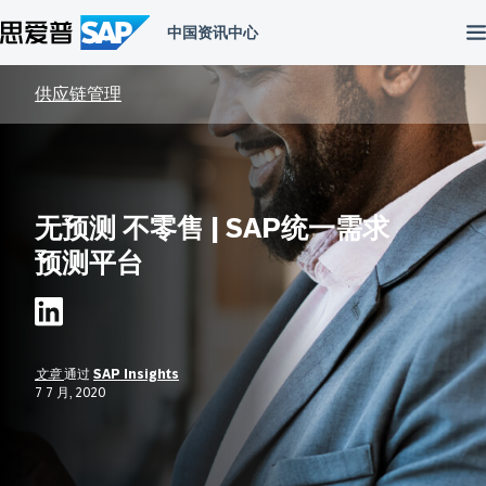
跳
到
内
容
供应链管理
无预测 不零售 | SAP统一需求
预测平台
文章
通过
SAP Insights
7 7 月, 2020